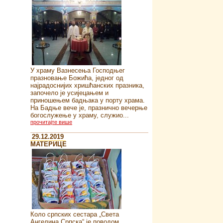
У храму Вазнесења Господњег
празновање Божића, једног од
најрадоснијих хришћанских празника,
започело је усијецањем и
приношењем бадњака у порту храма.
На Бадње вече је, празнично вечерње
богослужење у храму, служио...
прочитајте више
29.12.2019
MATEРИЦЕ
Коло српских сестара „Света
Ангелина Српска“ je поводом