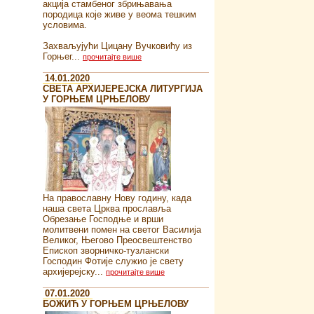
акција стамбеног збрињавања
породица које живе у веома тешким
условима.
Захваљујући Цицану Вучковићу из
Горњег...
прочитајте више
14.01.2020
СВЕТА АРХИЈЕРЕЈСКА ЛИТУРГИЈА
У ГОРЊЕМ ЦРЊЕЛОВУ
На православну Нову годину, када
наша света Црква прославља
Обрезање Господње и врши
молитвени помен на светог Василија
Великог, Његово Преосвештенство
Епископ зворничко-тузлански
Господин Фотије служио је свету
архијерејску...
прочитајте више
07.01.2020
БОЖИЋ У ГОРЊЕМ ЦРЊЕЛОВУ