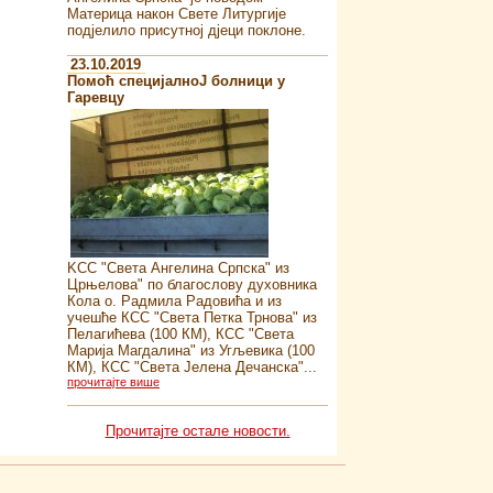
Материца након Свете Литургије
подјелило присутној дјеци поклоне.
23.10.2019
Помоћ специјалноJ болници у
Гаревцу
KСС "Света Ангелина Српска" из
Црњелова" по благослову духовника
Кола о. Радмила Радовића и из
учешће КСС "Света Петка Трнова" из
Пелагићева (100 КМ), КСС "Света
Марија Магдалина" из Угљевика (100
КМ), КСС "Света Јелена Дечанска"...
прочитајте више
Прочитајте остале новости.