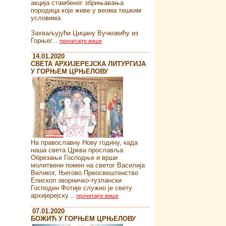
акција стамбеног збрињавања
породица које живе у веома тешким
условима.
Захваљујући Цицану Вучковићу из
Горњег...
прочитајте више
14.01.2020
СВЕТА АРХИЈЕРЕЈСКА ЛИТУРГИЈА
У ГОРЊЕМ ЦРЊЕЛОВУ
На православну Нову годину, када
наша света Црква прославља
Обрезање Господње и врши
молитвени помен на светог Василија
Великог, Његово Преосвештенство
Епископ зворничко-тузлански
Господин Фотије служио је свету
архијерејску...
прочитајте више
07.01.2020
БОЖИЋ У ГОРЊЕМ ЦРЊЕЛОВУ