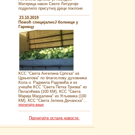
Материца након Свете Литургије
подјелило присутној дјеци поклоне.
23.10.2019
Помоћ специјалноJ болници у
Гаревцу
KСС "Света Ангелина Српска" из
Црњелова" по благослову духовника
Кола о. Радмила Радовића и из
учешће КСС "Света Петка Трнова" из
Пелагићева (100 КМ), КСС "Света
Марија Магдалина" из Угљевика (100
КМ), КСС "Света Јелена Дечанска"...
прочитајте више
Прочитајте остале новости.