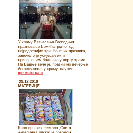
У храму Вазнесења Господњег
празновање Божића, једног од
најрадоснијих хришћанских празника,
започело је усијецањем и
приношењем бадњака у порту храма.
На Бадње вече је, празнично вечерње
богослужење у храму, служио...
прочитајте више
29.12.2019
MATEРИЦЕ
Коло српских сестара „Света
Ангелина Српска“ je поводом