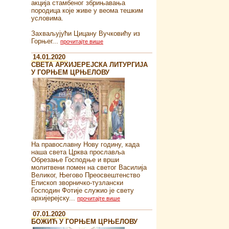
акција стамбеног збрињавања
породица које живе у веома тешким
условима.
Захваљујући Цицану Вучковићу из
Горњег...
прочитајте више
14.01.2020
СВЕТА АРХИЈЕРЕЈСКА ЛИТУРГИЈА
У ГОРЊЕМ ЦРЊЕЛОВУ
На православну Нову годину, када
наша света Црква прославља
Обрезање Господње и врши
молитвени помен на светог Василија
Великог, Његово Преосвештенство
Епископ зворничко-тузлански
Господин Фотије служио је свету
архијерејску...
прочитајте више
07.01.2020
БОЖИЋ У ГОРЊЕМ ЦРЊЕЛОВУ