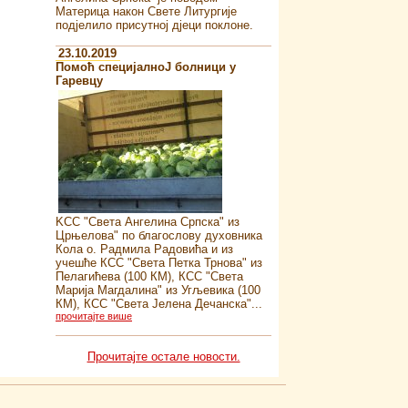
Материца након Свете Литургије
подјелило присутној дјеци поклоне.
23.10.2019
Помоћ специјалноJ болници у
Гаревцу
KСС "Света Ангелина Српска" из
Црњелова" по благослову духовника
Кола о. Радмила Радовића и из
учешће КСС "Света Петка Трнова" из
Пелагићева (100 КМ), КСС "Света
Марија Магдалина" из Угљевика (100
КМ), КСС "Света Јелена Дечанска"...
прочитајте више
Прочитајте остале новости.