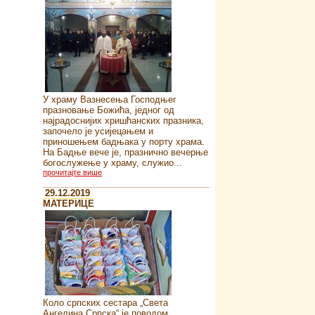
У храму Вазнесења Господњег
празновање Божића, једног од
најрадоснијих хришћанских празника,
започело је усијецањем и
приношењем бадњака у порту храма.
На Бадње вече је, празнично вечерње
богослужење у храму, служио...
прочитајте више
29.12.2019
MATEРИЦЕ
Коло српских сестара „Света
Ангелина Српска“ je поводом