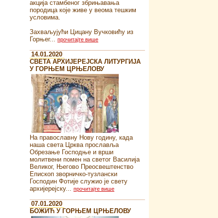
акција стамбеног збрињавања
породица које живе у веома тешким
условима.
Захваљујући Цицану Вучковићу из
Горњег...
прочитајте више
14.01.2020
СВЕТА АРХИЈЕРЕЈСКА ЛИТУРГИЈА
У ГОРЊЕМ ЦРЊЕЛОВУ
На православну Нову годину, када
наша света Црква прославља
Обрезање Господње и врши
молитвени помен на светог Василија
Великог, Његово Преосвештенство
Епископ зворничко-тузлански
Господин Фотије служио је свету
архијерејску...
прочитајте више
07.01.2020
БОЖИЋ У ГОРЊЕМ ЦРЊЕЛОВУ