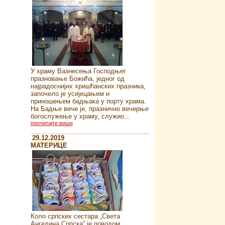
У храму Вазнесења Господњег
празновање Божића, једног од
најрадоснијих хришћанских празника,
започело је усијецањем и
приношењем бадњака у порту храма.
На Бадње вече је, празнично вечерње
богослужење у храму, служио...
прочитајте више
29.12.2019
MATEРИЦЕ
Коло српских сестара „Света
Ангелина Српска“ je поводом