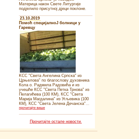
Материца након Свете Литургије
подјелило присутној дјеци поклоне.
23.10.2019
Помоћ специјалноJ болници у
Гаревцу
KСС "Света Ангелина Српска" из
Црњелова" по благослову духовника
Кола о. Радмила Радовића и из
учешће КСС "Света Петка Трнова" из
Пелагићева (100 КМ), КСС "Света
Марија Магдалина" из Угљевика (100
КМ), КСС "Света Јелена Дечанска"...
прочитајте више
Прочитајте остале новости.