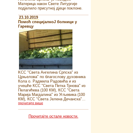
Материца након Свете Литургије
подјелило присутној дјеци поклоне.
23.10.2019
Помоћ специјалноJ болници у
Гаревцу
KСС "Света Ангелина Српска" из
Црњелова" по благослову духовника
Кола о. Радмила Радовића и из
учешће КСС "Света Петка Трнова" из
Пелагићева (100 КМ), КСС "Света
Марија Магдалина" из Угљевика (100
КМ), КСС "Света Јелена Дечанска"...
прочитајте више
Прочитајте остале новости.