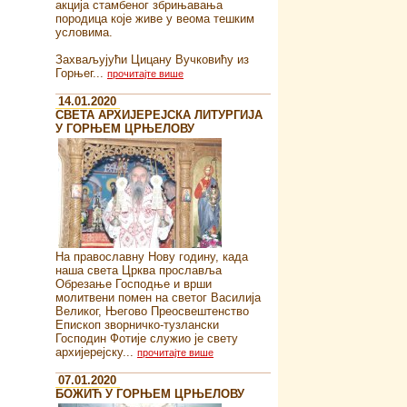
акција стамбеног збрињавања
породица које живе у веома тешким
условима.
Захваљујући Цицану Вучковићу из
Горњег...
прочитајте више
14.01.2020
СВЕТА АРХИЈЕРЕЈСКА ЛИТУРГИЈА
У ГОРЊЕМ ЦРЊЕЛОВУ
На православну Нову годину, када
наша света Црква прославља
Обрезање Господње и врши
молитвени помен на светог Василија
Великог, Његово Преосвештенство
Епископ зворничко-тузлански
Господин Фотије служио је свету
архијерејску...
прочитајте више
07.01.2020
БОЖИЋ У ГОРЊЕМ ЦРЊЕЛОВУ