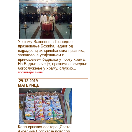
У храму Вазнесења Господњег
празновање Божића, једног од
најрадоснијих хришћанских празника,
започело је усијецањем и
приношењем бадњака у порту храма.
На Бадње вече је, празнично вечерње
богослужење у храму, служио...
прочитајте више
29.12.2019
MATEРИЦЕ
Коло српских сестара „Света
Ангелина Српска“ je поводом