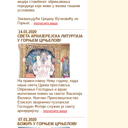
акција стамбеног збрињавања
породица које живе у веома тешким
условима.
Захваљујући Цицану Вучковићу из
Горњег...
прочитајте више
14.01.2020
СВЕТА АРХИЈЕРЕЈСКА ЛИТУРГИЈА
У ГОРЊЕМ ЦРЊЕЛОВУ
На православну Нову годину, када
наша света Црква прославља
Обрезање Господње и врши
молитвени помен на светог Василија
Великог, Његово Преосвештенство
Епископ зворничко-тузлански
Господин Фотије служио је свету
архијерејску...
прочитајте више
07.01.2020
БОЖИЋ У ГОРЊЕМ ЦРЊЕЛОВУ