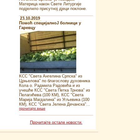
Материца након Свете Литургије
подјелило присутној дјеци поклоне.
23.10.2019
Помоћ специјалноJ болници у
Гаревцу
KСС "Света Ангелина Српска" из
Црњелова" по благослову духовника
Кола о. Радмила Радовића и из
учешће КСС "Света Петка Трнова" из
Пелагићева (100 КМ), КСС "Света
Марија Магдалина" из Угљевика (100
КМ), КСС "Света Јелена Дечанска"...
прочитајте више
Прочитајте остале новости.