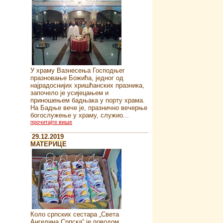
У храму Вазнесења Господњег
празновање Божића, једног од
најрадоснијих хришћанских празника,
започело је усијецањем и
приношењем бадњака у порту храма.
На Бадње вече је, празнично вечерње
богослужење у храму, служио...
прочитајте више
29.12.2019
MATEРИЦЕ
Коло српских сестара „Света
Ангелина Српска“ je поводом