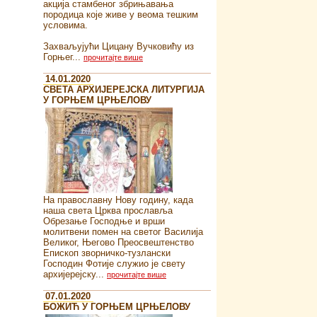
акција стамбеног збрињавања
породица које живе у веома тешким
условима.
Захваљујући Цицану Вучковићу из
Горњег...
прочитајте више
14.01.2020
СВЕТА АРХИЈЕРЕЈСКА ЛИТУРГИЈА
У ГОРЊЕМ ЦРЊЕЛОВУ
На православну Нову годину, када
наша света Црква прославља
Обрезање Господње и врши
молитвени помен на светог Василија
Великог, Његово Преосвештенство
Епископ зворничко-тузлански
Господин Фотије служио је свету
архијерејску...
прочитајте више
07.01.2020
БОЖИЋ У ГОРЊЕМ ЦРЊЕЛОВУ