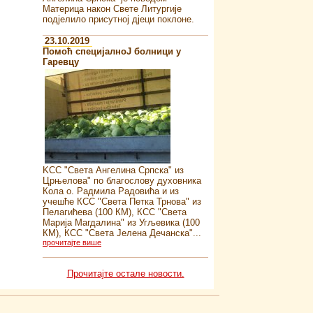
Материца након Свете Литургије
подјелило присутној дјеци поклоне.
23.10.2019
Помоћ специјалноJ болници у
Гаревцу
KСС "Света Ангелина Српска" из
Црњелова" по благослову духовника
Кола о. Радмила Радовића и из
учешће КСС "Света Петка Трнова" из
Пелагићева (100 КМ), КСС "Света
Марија Магдалина" из Угљевика (100
КМ), КСС "Света Јелена Дечанска"...
прочитајте више
Прочитајте остале новости.