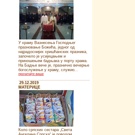
У храму Вазнесења Господњег
празновање Божића, једног од
најрадоснијих хришћанских празника,
започело је усијецањем и
приношењем бадњака у порту храма.
На Бадње вече је, празнично вечерње
богослужење у храму, служио...
прочитајте више
29.12.2019
MATEРИЦЕ
Коло српских сестара „Света
Ангелина Српска“ je поводом