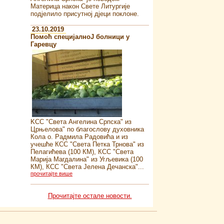
Материца након Свете Литургије
подјелило присутној дјеци поклоне.
23.10.2019
Помоћ специјалноJ болници у
Гаревцу
KСС "Света Ангелина Српска" из
Црњелова" по благослову духовника
Кола о. Радмила Радовића и из
учешће КСС "Света Петка Трнова" из
Пелагићева (100 КМ), КСС "Света
Марија Магдалина" из Угљевика (100
КМ), КСС "Света Јелена Дечанска"...
прочитајте више
Прочитајте остале новости.