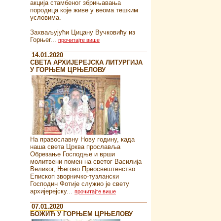
акција стамбеног збрињавања
породица које живе у веома тешким
условима.
Захваљујући Цицану Вучковићу из
Горњег...
прочитајте више
14.01.2020
СВЕТА АРХИЈЕРЕЈСКА ЛИТУРГИЈА
У ГОРЊЕМ ЦРЊЕЛОВУ
На православну Нову годину, када
наша света Црква прославља
Обрезање Господње и врши
молитвени помен на светог Василија
Великог, Његово Преосвештенство
Епископ зворничко-тузлански
Господин Фотије служио је свету
архијерејску...
прочитајте више
07.01.2020
БОЖИЋ У ГОРЊЕМ ЦРЊЕЛОВУ