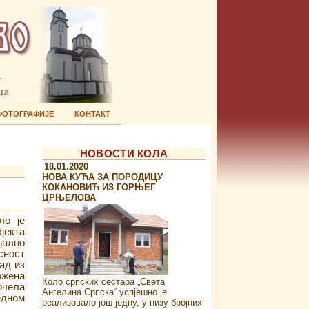
ФОТОГРАФИЈЕ
КОНТАКТ
НОВОСТИ КОЛА
18.01.2020
НОВА КУЋА ЗА ПОРОДИЦУ
КОКАНОВИЋ ИЗ ГОРЊЕГ
ЦРЊЕЛОВА
ло је
јекта
јално
сност
ад из
ожена
Коло српских сестара „Света
очела
Ангелина Српска“ успјешно је
едном
реализовало још једну, у низу бројних