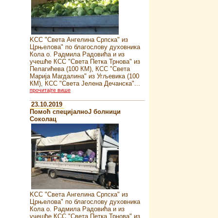
KСС "Света Ангелина Српска" из
Црњелова" по благослову духовника
Кола о. Радмила Радовића и из
учешће КСС "Света Петка Трнова" из
Пелагићева (100 КМ), КСС "Света
Марија Магдалина" из Угљевика (100
КМ), КСС "Света Јелена Дечанска"...
прочитајте више
23.10.2019
Помоћ специјалноJ болници
Соколац
KСС "Света Ангелина Српска" из
Црњелова" по благослову духовника
Кола о. Радмила Радовића и из
учешће КСС "Света Петка Трнова" из