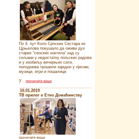
По 4. пут Коло Српских Сестара из
Црњелова покушало да оживи дух
старих “сеоских коктела” кад су
сељани у недостатку пољских радова
и у изобиљу вечерњих сати,
поподнева трошили заједно у пјесми,
музици, игри и пошалици.
У...
прочитајте више
10.01.2019
ТВ прилог о Етно Домаћинству
прочитајте више