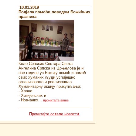
10.01.2019
Подјела помоћи поводом Божићних
празника
Коло Српских Сестара Света
Ангелина Српска из Црњелова је и
ове године уз Божију помоћ и помоћ
свих хуманих људи успијешно
организовало и реализовало
Хуманитарну акцију прикупљања:
- Хране
- Хигијенских и
- Новчаних...
прочитајте више
Прочитајте остале новости.