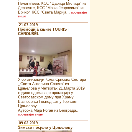
Пелагићева, КСС "Царица Милица" из
Дервенте, КСС "Мајка Јевросима" из
Брчког, КСС "Света Марија...
прочитајте
више
21.03.2019
Промоција књиге TOURIST
CAROUSEL
У организацији Кола Српских Сестара
,,Света Ангелина Српска“ из
Црњелова у Четвртак 21.Марта 2019
године одржана је промоција у
Светосавском дому при Храму
Вазнесења Господњег у Горњем
Црњелову.
Ауторка Маја Роган из Београда...
прочитајте више
09.02.2019
Зимско посјело у Црњелову