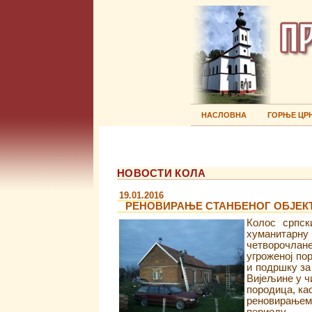
НАСЛОВНА
ГОРЊЕ ЦР
НОВОСТИ КОЛА
19.01.2016
РЕНОВИРАЊЕ СТАНБЕНОГ ОБЈЕКТ
Колос српск
хуманитарну
четворочлан
угроженој по
и подршку за
Вијељине у ч
породица, ка
реновирањем