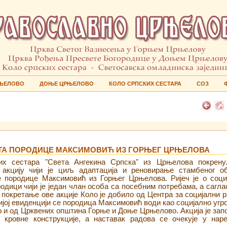
ЊЕЛОВО
ДОЊЕ ЦРЊЕЛОВО
КОЛО СРПСКИХ СЕСТАРА
СОЗ
А ПОРОДИЦЕ МАКСИМОВИЋ ИЗ ГОРЊЕГ ЦРЊЕЛОВА
их сестара "Света Ангекина Српска" из Црњелова покрену
 акцију чији је циљ адаптација и реновирање стамбеног об
е породице Максимовић из Горњег Црњелова. Ријеч је о соци
родици чији је један члан особа са посебним потребама, а сагла
 покретање ове акције Коло је добило од Центра за социјални р
ијој евиденцији се породица Максимовић води као социјално угр
о и од Црквених општина Горње и Доње Црњелово. Акција је зап
 кровне конструкције, а наставак радова се очекује у нар