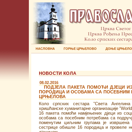
НАСЛОВНА
ГОРЊЕ ЦРЊЕЛОВО
ДОЊЕ ЦРЊЕЛ
НОВОСТИ КОЛА
08.02.2016
​ПОДЈЕЛА ПАКЕТА ПОМОЋИ ДЈЕЦИ И
ПОРОДИЦА И ОСОБАМА СА ПОСЕБНИМ 
ЦРЊЕЛОВА
Коло српских сестара "Света Ангелин
хришћанске хуманитарне организације "World 
16 пакета помоћи намјењених дјеци из соц
особама са посебним потребама са подруч
поменутим циљним групама је извршена 0
сестрице обишле 16 породица и провеле н