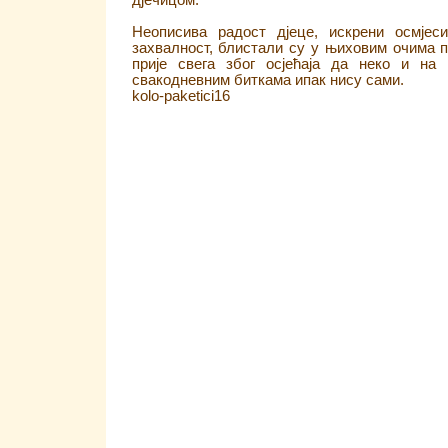
дјечицом.
Неописива радост дјеце, искрени осмјес
захвалност, блистали су у њиховим очима
прије свега због осјећаја да неко и на
свакодневним биткама ипак нису сами.
kolo-paketici16