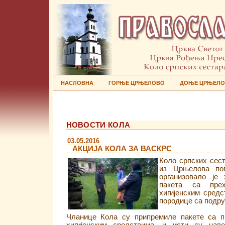
НАСЛОВНА
ГОРЊЕ ЦРЊЕЛОВО
ДОЊЕ ЦРЊЕЛ
НОВОСТИ КОЛА
03.05.2016
АКЦИЈА КОЛА ЗА ВАСКРС
Коло српских сес
из Црњелова по
организовало је 
пакета са пре
хигијенским сред
породице са подру
Чланице Кола су припремиле пакете са п