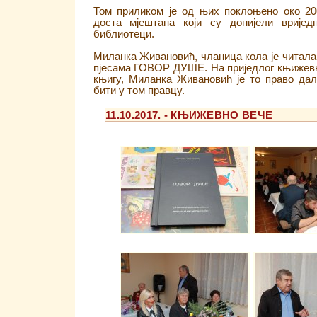
Том приликом је од њих поклоњено око 20
доста мјештана који су донијели вријед
библиотеци.
Миланка Живановић, чланица кола је читала 
пјесама ГОВОР ДУШЕ. На приједлог књижев
књигу, Миланка Живановић је то право дал
бити у том правцу.
11.10.2017. - КЊИЖЕВНО ВЕЧЕ