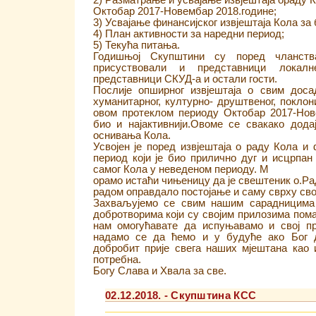
2) Разматрање и усвајање извјештаја ораду К
Октобар 2017-Новембар 2018.године;
3) Усвајање финансијског извјештаја Кола за
4) План активности за наредни период;
5) Текућа питања.
Годишњој Скупштини су поред чланств
присуствовали и представници локалне
представници СКУД-а и остали гости.
Послије опширног извјештаја о свим дос
хуманитарног, културно- друштвеног, поклонич
овом протеклом периоду Октобар 2017-Нов
био и најактивнији.Овоме се свакако дода
оснивања Кола.
Усвојен је поред извјештаја о раду Кола и 
период који је био прилично дуг и исцрпан
самог Кола у неведеном периоду. М
орамо истаћи чињеницу да је свештеник о.Ра
радом оправдало постојање и саму сврху сво
Захваљујемо се свим нашим сарадницима 
добротворима који су својим прилозима пом
нам омогућавате да испуњавамо и свој пр
надамо се да ћемо и у будуће ако Бог д
добробит прије свега наших мјештана као 
потребна.
Богу Слава и Хвала за све.
02.12.2018. - Скупштина КСС