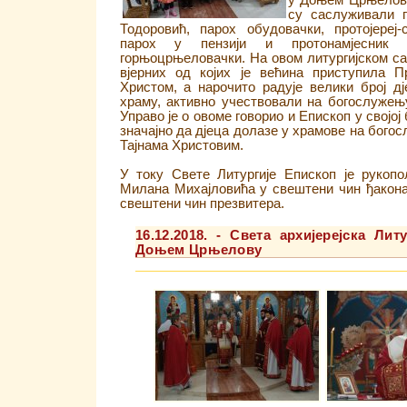
у Доњем Црњелов
су саслуживали п
Тодоровић, парох обудовачки, протојере
парох у пензији и протонамјесник 
горњоцрњеловачки. На овом литургијском са
вјерних од којих је већина приступила 
Христом, а нарочито радује велики број дј
храму, активно учествовали на богослужењ
Управо је о овоме говорио и Епископ у својој
значајно да дјеца долазе у храмове на бого
Тајнама Христовим.
У току Свете Литургије Епископ је рукоп
Милана Михајловића у свештени чин ђакона
свештени чин презвитера.
16.12.2018. - Света архијерејска Ли
Доњем Црњелову