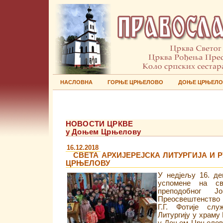
НАСЛОВНА
ГОРЊЕ ЦРЊЕЛОВО
ДОЊЕ ЦРЊЕЛ
НОВОСТИ ЦРКВЕ
у Доњем Црњелову
16.12.2018
СВЕТА АРХИЈЕРЕЈСКА ЛИТУРГИЈА И
ЦРЊЕЛОВУ
У недјељу 16. де
успомене на св
преподобног Ј
Преосвештенство 
Г.Г. Фотије слу
Литургију у храм