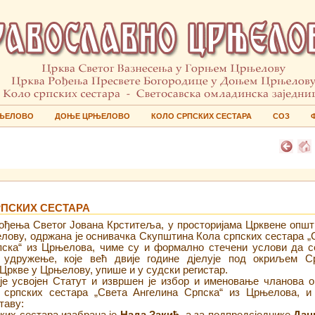
ЊЕЛОВО
ДОЊЕ ЦРЊЕЛОВО
КОЛО СРПСКИХ СЕСТАРА
СОЗ
ПСКИХ СЕСТАРА
ођења Светог Јована Крститеља, у просторијама Црквене општ
ову, одржана је оснивачка Скупштина Кола српских сестара „
пска“ из Црњелова, чиме су и формално стечени услови да с
 удружење, које већ двије године дјелује под окриљем С
Цркве у Црњелову, упише и у судски регистар.
је усвојен Статут и извршен је избор и именовање чланова о
 српских сестара „Света Ангелина Српска“ из Црњелова, и
таву: