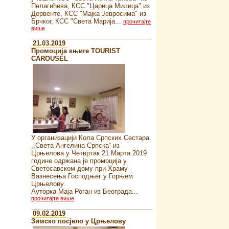
Пелагићева, КСС "Царица Милица" из
Дервенте, КСС "Мајка Јевросима" из
Брчког, КСС "Света Марија...
прочитајте
више
21.03.2019
Промоција књиге TOURIST
CAROUSEL
У организацији Кола Српских Сестара
,,Света Ангелина Српска“ из
Црњелова у Четвртак 21.Марта 2019
године одржана је промоција у
Светосавском дому при Храму
Вазнесења Господњег у Горњем
Црњелову.
Ауторка Маја Роган из Београда...
прочитајте више
09.02.2019
Зимско посјело у Црњелову