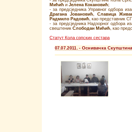
- за предсједника Скупштине Кола Српс
Мићић
и
Јелена Кокановић
;
- за предсједника Управног одбора из
Драгана Јовановић
,
Славица Жива
Радмило Радовић
, као представник С
- за предсједника Надзорног одбора и
свештеник
Слободан Мићић
, као пре
Статут Кола српских сестара
07.07.2011. - Оснивачка Скупштин