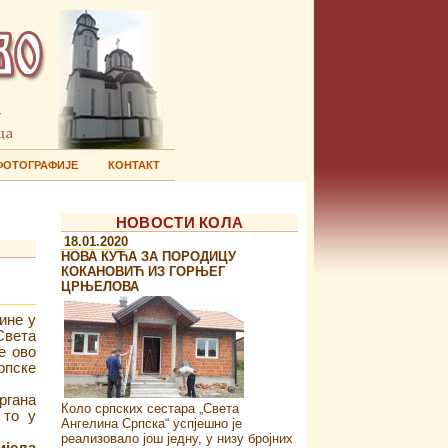
ФОТОГРАФИЈЕ
КОНТАКТ
НОВОСТИ КОЛА
18.01.2020
НОВА КУЋА ЗА ПОРОДИЦУ
КОКАНОВИЋ ИЗ ГОРЊЕГ
ЦРЊЕЛОВА
ине у
Света
е ово
рпске
ргана
Коло српских сестара „Света
 то у
Ангелина Српска“ успјешно је
реализовало још једну, у низу бројних