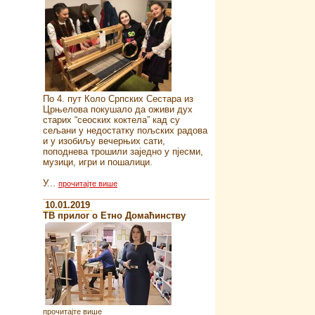
По 4. пут Коло Српских Сестара из
Црњелова покушало да оживи дух
старих “сеоских коктела” кад су
сељани у недостатку пољских радова
и у изобиљу вечерњих сати,
поподнева трошили заједно у пјесми,
музици, игри и пошалици.
У...
прочитајте више
10.01.2019
ТВ прилог о Етно Домаћинству
прочитајте више