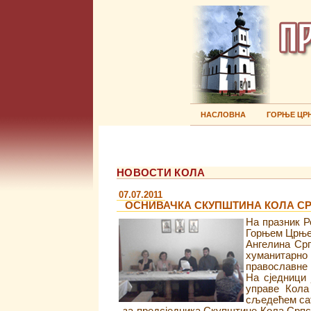
НАСЛОВНА
ГОРЊЕ ЦР
НОВОСТИ КОЛА
07.07.2011
ОСНИВАЧКА СКУПШТИНА КОЛА СР
На празник Р
Горњем Црњел
Ангелина Ср
хуманитарно
православне 
На сједници 
управе Кола
сљедећем са