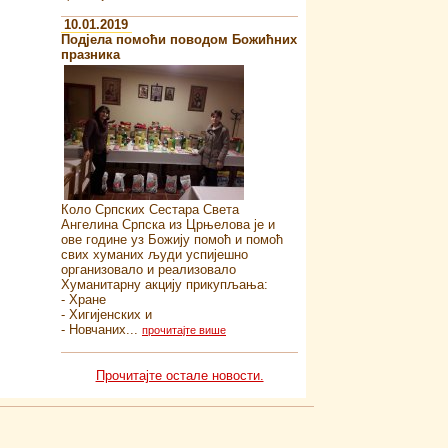
10.01.2019
Подјела помоћи поводом Божићних
празника
Коло Српских Сестара Света
Ангелина Српска из Црњелова је и
ове године уз Божију помоћ и помоћ
свих хуманих људи успијешно
организовало и реализовало
Хуманитарну акцију прикупљања:
- Хране
- Хигијенских и
- Новчаних...
прочитајте више
Прочитајте остале новости.