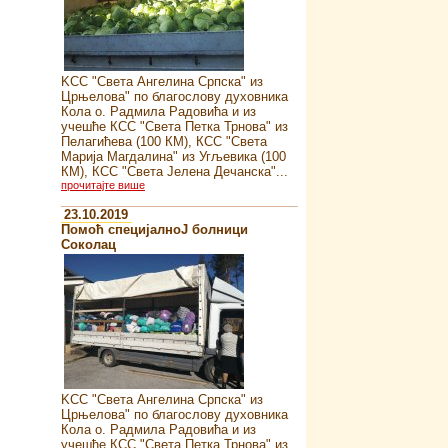
KСС "Света Ангелина Српска" из
Црњелова" по благослову духовника
Кола о. Радмила Радовића и из
учешће КСС "Света Петка Трнова" из
Пелагићева (100 КМ), КСС "Света
Марија Магдалина" из Угљевика (100
КМ), КСС "Света Јелена Дечанска"...
прочитајте више
23.10.2019
Помоћ специјалноJ болници
Соколац
KСС "Света Ангелина Српска" из
Црњелова" по благослову духовника
Кола о. Радмила Радовића и из
учешће КСС "Света Петка Трнова" из