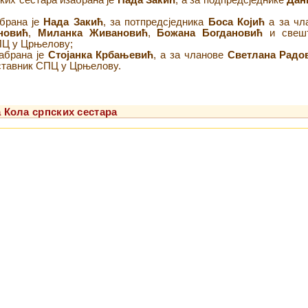
ких сестара изабрана је
Нада Закић
, а за подпредсједнике
Дан
абрана је
Нада Закић
, за потпредсједника
Боса Којић
а за чл
новић
,
Миланка Живановић
,
Божана Богдановић
и свешт
ПЦ у Црњелову;
забрана је
Стојанка Крбањевић
, а за чланове
Светлана Радо
дставник СПЦ у Црњелову.
а Кола српских сестара