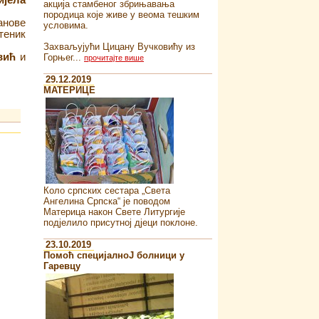
ијела
акција стамбеног збрињавања
породица које живе у веома тешким
анове
условима.
еник
Захваљујући Цицану Вучковићу из
вић
и
Горњег...
прочитајте више
29.12.2019
MATEРИЦЕ
Коло српских сестара „Света
Ангелина Српска“ je поводом
Материца након Свете Литургије
подјелило присутној дјеци поклоне.
23.10.2019
Помоћ специјалноJ болници у
Гаревцу