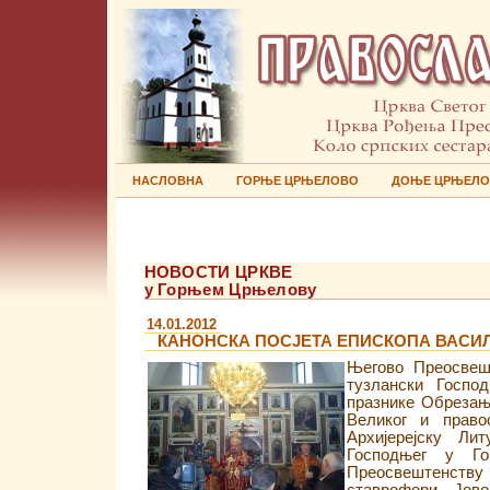
НАСЛОВНА
ГОРЊЕ ЦРЊЕЛОВО
ДОЊЕ ЦРЊЕЛ
НОВОСТИ ЦРКВЕ
у Горњем Црњелову
14.01.2012
КАНОНСКА ПОСЈЕТА ЕПИСКОПА ВАСИ
Његово Преосвешт
тузлански Госпо
празнике Обрезањ
Великог и право
Aрхијерејску Ли
Господњег у Г
Преосвештенству 