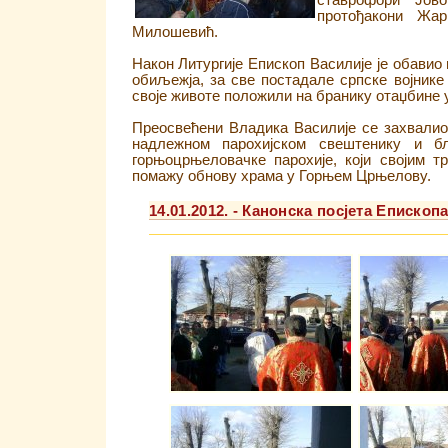
ставрофори Јов
протођакони Жа
Милошевић.
Након Литургије Епископ Василије је обавио
обиљежја, за све постадале српске војнике
своје животе положили на бранику отаџбине 
Преосвећени Владика Василије се захвалио
надлежном парохијском свештенику и бл
горњоцрњеловачке парохије, који својим 
помажу обнову храма у Горњем Црњелову.
14.01.2012. - Канонска посјета Епископ