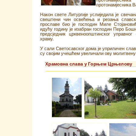
протонамјесни
протонамјесника В
Након свете Литургије услиједила је свечан
свештени чин освећења и резања славск
прославе био је господин Миле Стојанови
идућу годину је изабран господин Перо Бош
предсједник црквеноопштинског управног
храму.
У сали Светосавског дома је уприличен славс
су својим учешћем увеличали ову молитвену 
Храмовна слава у Горњем Црњелову