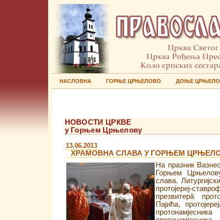
НАСЛОВНА
ГОРЊЕ ЦРЊЕЛОВО
ДОЊЕ ЦРЊЕЛ
НОВОСТИ ЦРКВЕ
у Горњем Црњелову
13.06.2013
ХРАМОВНА СЛАВА У ГОРЊЕМ ЦРЊЕЛ
На празник Вазне
Горњем Црњелову
слава. Литургијс
протојереј-ставро
презвитерâ прот
Пајића, протојер
протонамјес