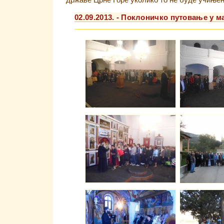
државе Црне Горе уколико то не буде учињен
02.09.2013. - Поклоничко путовање у м