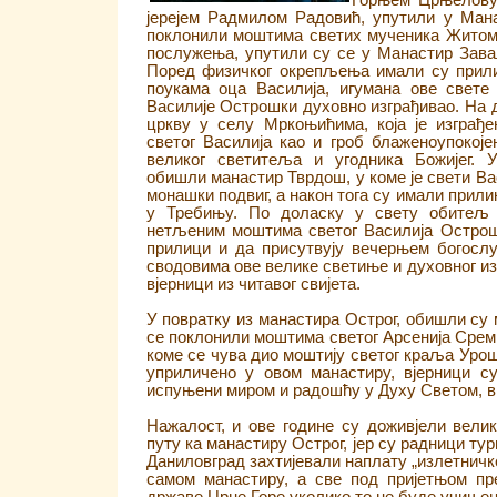
Горњем Црњелову,
јерејем Радмилом Радовић, упутили у Ман
поклонили моштима светих мученика Житом
послужења, упутили су се у Манастир Завал
Поред физичког окрепљења имали су прили
поукама оца Василија, игумана ове свете
Василије Острошки духовно изграђивао. На 
цркву у селу Мркоњићима, која је изграђ
светог Василија као и гроб блаженоупокоје
великог светитеља и угодника Божијег. 
обишли манастир Тврдош, у коме је свети Ва
монашки подвиг, а након тога су имали прили
у Требињу. По доласку у свету обитељ
нетљеним моштима светог Василија Острош
прилици и да присутвују вечерњем богослу
сводовима ове велике светиње и духовног из
вјерници из читавог свијета.
У повратку из манастира Острог, обишли су 
се поклонили моштима светог Арсенија Срем
коме се чува дио моштију светог краља Урош
уприличено у овом манастиру, вјерници с
испуњени миром и радошћу у Духу Светом, в
Нажалост, и ове године су доживјели велик
путу ка манастиру Острог, јер су радници ту
Даниловград захтијевали наплату „излетничке
самом манастиру, а све под пријетњом пр