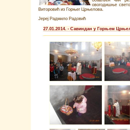
обављен чин рез
овогодишње свето
Виторовић из Горњег Црњелова.
Јереј Радмило Радовић
27.01.2014. - Савиндан у Горњем Црње