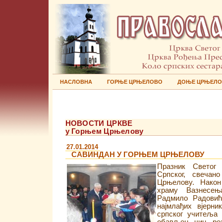
НАСЛОВНА
ГОРЊЕ ЦРЊЕЛОВО
ДОЊЕ ЦРЊЕЛ
НОВОСТИ ЦРКВЕ
у Горњем Црњелову
27.01.2014
САВИНДАН У ГОРЊЕМ ЦРЊЕЛОВУ
Празник Светог 
Српског, свечан
Црњелову. Након 
храму Вазнесењ
Радмило Радовић
најмлађих вјерни
српског учитеља 