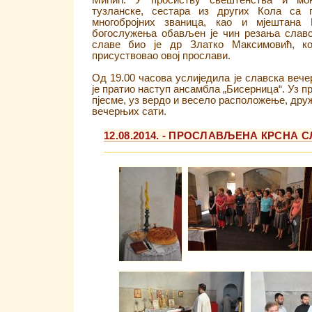
Мићић. У просиству свештенства и мон
тузланске, сестара из других Кола са п
многобројних званица, као и мјештана
богослужења обављен је чин резања славс
славе био је др Златко Максимовић, ко
присуствовао овој прослави.
Од 19.00 часова услиједила је славска вечер
је пратио наступ ансамбла „Бисерница“. Уз п
пјесме, уз вердо и весело расположење, дру
вечерњих сати.
12.08.2014. - ПРОСЛАВЉЕНА КРСНА 