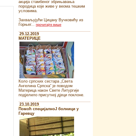
акција стамбеног збрињавања
породица које живе у веома тешким
условима.
Захваљујући Цицану Вучковићу из
Горњег...
прочитајте више
29.12.2019
MATEРИЦЕ
Коло српских сестара „Света
Ангелина Српска“ je поводом
Материца након Свете Литургије
подјелило присутној дјеци поклоне.
23.10.2019
Помоћ специјалноJ болници у
Гаревцу