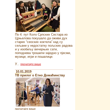
По 4. пут Коло Српских Сестара из
Црњелова покушало да оживи дух
старих “сеоских коктела” кад су
сељани у недостатку пољских радова
и у изобиљу вечерњих сати,
поподнева трошили заједно у пјесми,
музици, игри и пошалици.
У...
прочитајте више
10.01.2019
ТВ прилог о Етно Домаћинству
прочитајте више