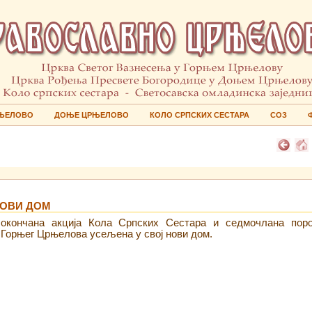
ЊЕЛОВО
ДОЊЕ ЦРЊЕЛОВО
КОЛО СРПСКИХ СЕСТАРА
СОЗ
НОВИ ДОМ
 окончана акција Кола Српских Сестара и седмочлана пор
 Горњег Црњелова усељена у свој нови дом.