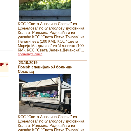
KСС "Света Ангелина Српска" из
Црњелова" по благослову духовника
Кола о. Радмила Радовића и из
учешће КСС "Света Петка Трнова" из
Пелагићева (100 КМ), КСС "Света
Марија Магдалина" из Угљевика (100
КМ), КСС "Света Јелена Дечанска"...
прочитајте више
23.10.2019
Е У
Помоћ специјалноJ болници
Соколац
KСС "Света Ангелина Српска" из
Црњелова" по благослову духовника
Кола о. Радмила Радовића и из
учешће КСС "Света Петка Трнова" из