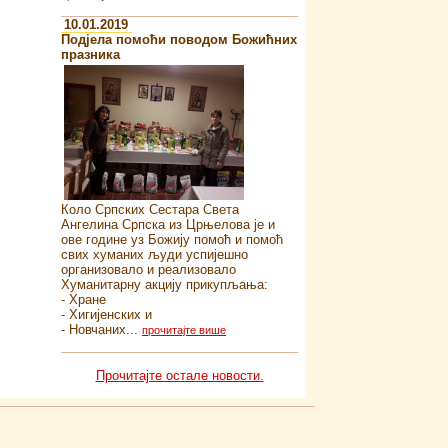
10.01.2019
Подјела помоћи поводом Божићних
празника
Коло Српских Сестара Света
Ангелина Српска из Црњелова је и
ове године уз Божију помоћ и помоћ
свих хуманих људи успијешно
организовало и реализовало
Хуманитарну акцију прикупљања:
- Хране
- Хигијенских и
- Новчаних...
прочитајте више
Прочитајте остале новости.