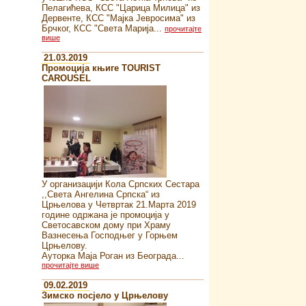
Пелагићева, КСС "Царица Милица" из
Дервенте, КСС "Мајка Јевросима" из
Брчког, КСС "Света Марија...
прочитајте
више
21.03.2019
Промоција књиге TOURIST
CAROUSEL
У организацији Кола Српских Сестара
,,Света Ангелина Српска“ из
Црњелова у Четвртак 21.Марта 2019
године одржана је промоција у
Светосавском дому при Храму
Вазнесења Господњег у Горњем
Црњелову.
Ауторка Маја Роган из Београда...
прочитајте више
09.02.2019
Зимско посјело у Црњелову