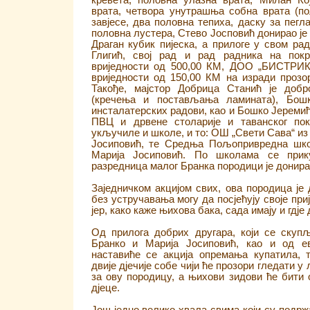
кревета, половна улазна врата, Милан К
врата, четвора унутрашња собна врата (по
завјесе, два половна тепиха, даску за пег
половна лустера, Стево Јосповић донирао је 
Драган кубик пијеска, а прилоге у свом ра
Глигић, свој рад и рад радника на покр
вриједности од 500,00 КМ, ДОО „БИСТРИ
вриједности од 150,00 КМ на изради прозо
Такође, мајстор Добрица Станић је доб
(кречења и постављања ламината), Бош
инсталатерских радови, као и Бошко Јереми
ПВЦ и дрвене столарије и таванског пок
укључиле и школе, и то: ОШ „Свети Сава“ из
Јосиповић, те Средња Пољопривредна шко
Марија Јосиповић. По школама се прик
разредница малог Бранка породици је донира
Заједничком акцијом свих, ова породица је
без устручавања могу да посјећују своје приј
јер, како каже њихова бака, сада имају и гдје 
Од прилога добрих другара, који се скуп
Бранко и Марија Јосиповић, као и од ев
наставиће се акција опремања купатила,
двије дјечије собе чији ће прозори гледати у
за ову породицу, а њихови зидови ће бити 
дјеце.