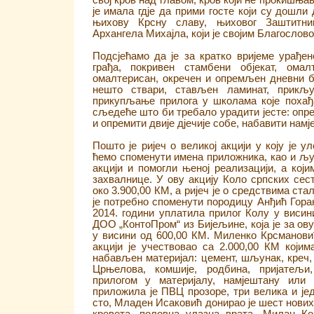
свој кров над главом, кров који не прокишњав
је имала гдје да прими госте који су дошли
њихову Крсну славу, њиховог Заштитни
Архангела Михајла, који је својим Благослов
Подсјећамо да је за кратко вријеме урађен
грађа, покривен стамбени објекат, омал
омалтерисан, окречен и опремљен дневни 
нешто ствари, стављен ламинат, прикључ
прикупљање прилога у школама које похађа
сљедеће што би требало урадити јесте: опр
и опремити двије дјечије собе, набавити намј
Пошто је ријеч о великој акцији у коју је у
ћемо споменути имена приложника, као и људ
акцији и помогли њеној реализацији, а кој
захвалнице. У ову акцију Коло српских сес
око 3.900,00 КМ, а ријеч је о средствима ста
је потребно споменути породицу Анђић Горан
2014. години уплатила прилог Колу у висин
ДОО „КонтоПром“ из Бијељине, која је за ов
у висини од 600,00 КМ. Миленко Крсманови
акцији је учествовао са 2.000,00 КМ којим
набављен материјал: цемент, шљунак, креч, 
Црњелова, комшије, родбина, пријатељи
прилогом у материјалу, намјештану ил
приложила је ПВЦ прозоре, три велика и јед
сто, Младен Исаковић донирао је шест нових