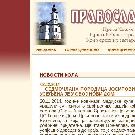
НАСЛОВНА
ГОРЊЕ ЦРЊЕЛОВО
ДОЊЕ ЦРЊЕЛ
НОВОСТИ КОЛА
02.12.2014
СЕДМОЧЛАНА ПОРОДИЦА ЈОСИПОВИ
УСЕЉЕНА ЈЕ У СВОЈ НОВИ ДОМ
20.11.2014. године новинари медијске ку
урадили су прилог о овој великој акцији ко
сестара „Света Ангелина Српска“ из Црњелов
ЦО Горње и Доње Црњелово, као и уз подршк
Бијељине, а која је захваљујући заједн
родбине, пријатеља, мјештана Црњелова, к
успјешно доведена до краја, те је седмочла