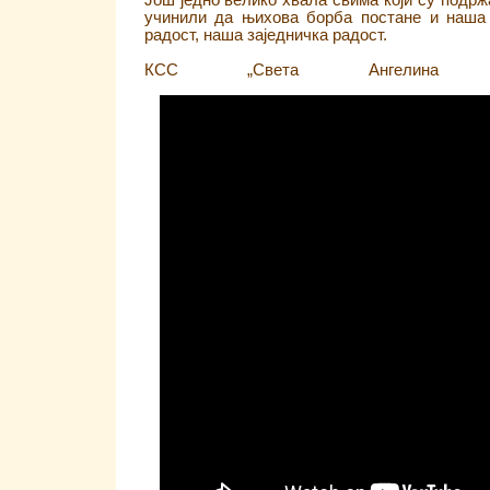
Још једно велико хвала свима који су подржа
учинили да њихова борба постане и наша 
радост, наша заједничка радост.
КСС „Света Ангелина С